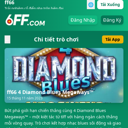
ff66
🌐
Tải Xuống
Trải nghiệm cổ điển pha trộn hiện đại
Đăng Nhập
Đăng Ký
←
Chi tiết trò chơi
Tải App
ff66 4 Diamond Blues Megaways™
15 tháng 11 năm 2023
Bứt phá giới hạn chiến thắng cùng 4 Diamond Blues
Megaways™ – một kiệt tác từ 6ff với hàng ngàn cách thắng
mỗi vòng quay. Trò chơi kết hợp nhạc blues sôi động và giao