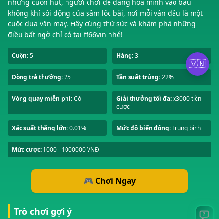
nhưng cuốn hút, người chơi dễ dàng hòa mình vào bầu
không khí sôi động của sâm lốc bài, nơi mỗi ván đấu là một
cuộc đua vận may. Hãy cùng thử sức và khám phá những
điều bất ngờ chỉ có tại ff66vin nhé!
Cuộn:
5
Hàng:
3
🇻🇳
Dòng trả thưởng:
25
Tần suất trúng:
22%
Vòng quay miễn phí:
Có
Giải thưởng tối đa:
x3000 tiền
cược
Xác suất thắng lớn:
0.01%
Mức độ biến động:
Trung bình
Mức cược:
1000 - 1000000 VNĐ
🎮 Chơi Ngay
Trò chơi gợi ý