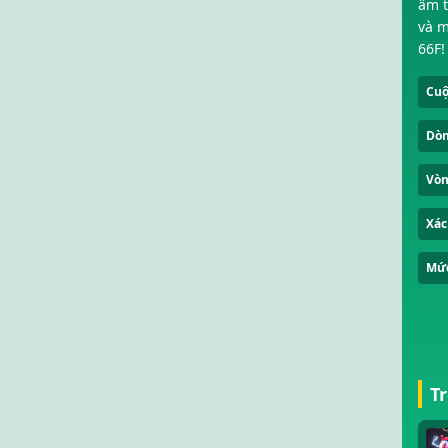
âm t
và m
66F!
Cuộ
Dòn
Vòn
Xác
Mức
Tr