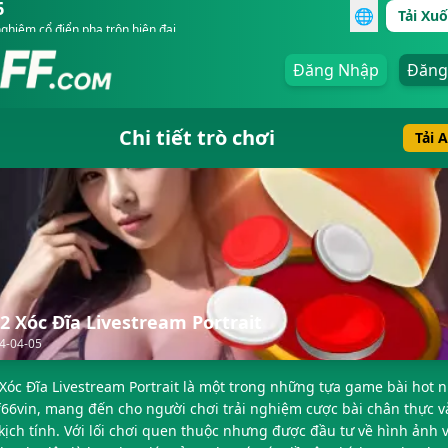
6
🌐
Tải Xu
nghiệm cổ điển pha trộn hiện đại
Đăng Nhập
Đăng
Chi tiết trò chơi
Tải 
2 Xóc Đĩa Livestream Portrait
4-04-05
Xóc Đĩa Livestream Portrait là một trong những tựa game bài hot 
ff66vin, mang đến cho người chơi trải nghiệm cược bài chân thực v
kịch tính. Với lối chơi quen thuộc nhưng được đầu tư về hình ảnh 