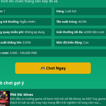
hình khi chiến thắng liên tiếp đổ về.
n:
1
Hàng:
Lưới 5x5
g trả thưởng:
Ngẫu nhiên
Tần suất trúng:
40.0%
g quay miễn phí:
Không áp dụng
Giải thưởng tối đa:
x2000 tiền cược
 suất thắng lớn:
0.05%
Mức độ biến động:
Cao
 cược:
5,000 - 100,000 VNĐ
🎮 Chơi Ngay
ò chơi gợi ý
ff66 Rik Mines
Đón đầu xu hướng game nổ bom mới mẻ với Rik Mines tại 66F! Tựa game
thách trí tuệ và vận may này mang đến trải nghiệm nổ tung cảm xúc...