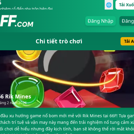
6
🌐
Tải Xu
nghiệm cổ điển pha trộn hiện đại
Đăng Nhập
Đăng
Chi tiết trò chơi
Tải 
66 Rik Mines
háng 2 năm 2024
đầu xu hướng game nổ bom mới mẻ với Rik Mines tại 66F! Tựa g
thách trí tuệ và vận may này mang đến trải nghiệm nổ tung cảm x
lối chơi dễ hiểu nhưng đầy kịch tính, bạn sẽ không thể rời mắt khỏi